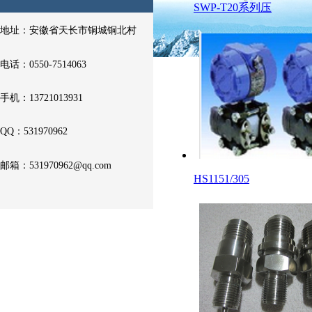
液位计
SWP-T20系列压
地址：安徽省天长市铜城铜北村
流量计
电话：0550-7514063
现场显示仪表
手机：13721013931
QQ：531970962
压力表
邮箱：
531970962@qq.com
热电偶补偿导线
HS1151/305