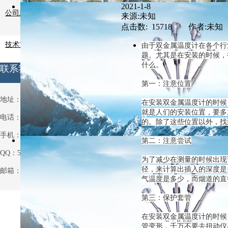
2021-1-8
公司新闻
来源:未知
点击数: 15718 作者:未知
技术支持
由于
双金属温度计
在各个行
题。尤其是在安装的时候，
什么。
联系我们
第一：注意位置
地址：安徽省天长市铜城铜北村
在安装双金属温度计的时候
就是人们的安装位置，要多
电话：0550-7514063
的。除了这些位置以外，找
手机：13721013931
第二：注意尝试
QQ：531970962
为了减少在测量的时候出现
径，来计算出插入的深度是
邮箱：531970962@qq.com
气温度是多少，而烟道的直
第三：保护套管
在安装双金属温度计的时候
管变形，千万不要去扭动仪