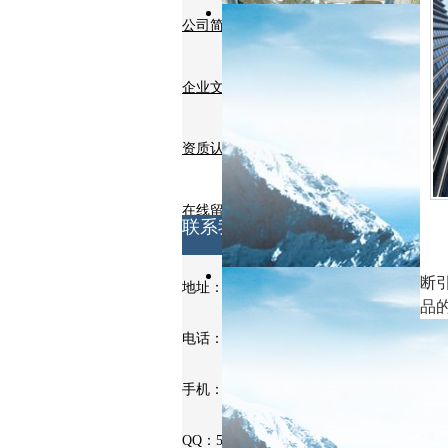
公司简介
企业文化
资质认证
在线留言
联系我们
公
断
地址：安徽省天长市铜城铜北村
品
电话：0550-7514063
手机：13721013931
QQ：531970962