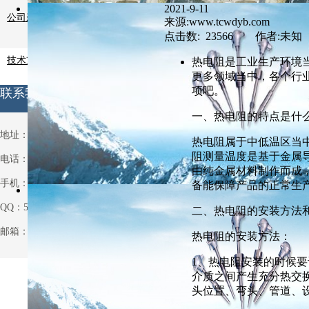
2021-9-11
公司新闻
来源:www.tcwdyb.com
点击数: 23566 作者:未知
技术支持
热电阻是工业生产环境
更多领域当中，各个行
项吧。
联系我们
一、热电阻的特点是什
地址：安徽省天长市铜城铜北村
热电阻属于中低温区当
阻测量温度是基于金属
电话：0550-7514063
由纯金属材料制作而成
手机：13721013931
备能保障产品的正常生
QQ：531970962
二、热电阻的安装方法
邮箱：531970962@qq.com
热电阻的安装方法：
1、热电阻安装的时候
介质之间产生充分热交
头位置、弯头、管道、