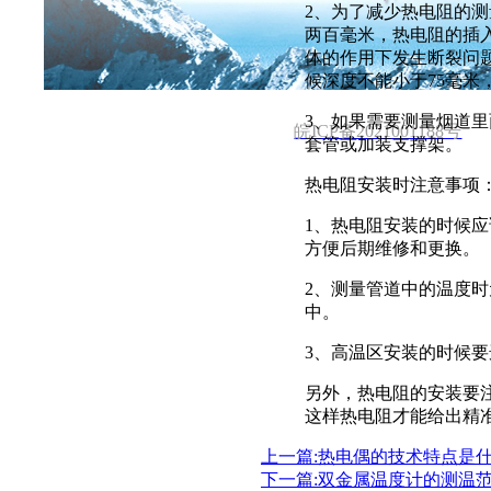
首页
关于公司
新闻中心
2、为了减少热电阻的
两百毫米，热电阻的插
电话 :137 2101 3931 邮箱: 531970962@qq.co
体的作用下发生断裂问
候深度不能小于7
5
毫米
3、如果需要测量烟道里
皖ICP备2021001188号
套管或加装支撑架。
热电阻安装时注意事项
1、热电阻安装的时候
方便后期维修和更换。
2、测量管道中的温度
中。
3、高温区安装的时候
另外，热电阻的安装要
这样热电阻才能给出精
上一篇:热电偶的技术特点是
下一篇:双金属温度计的测温