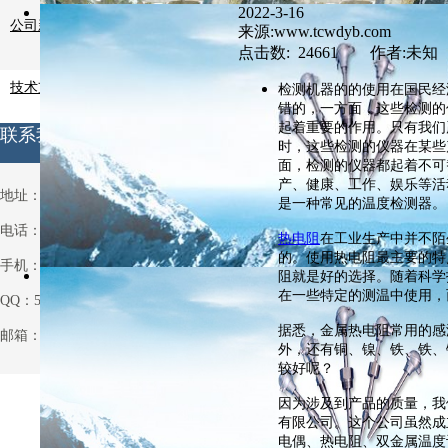
2022-3-16
公司新闻
来源:www.tcwdyb.com
点击数: 24661 作者:未知
技术支持
检测机器的的使用在国民经
错的，一方面，这些检测的
起着重要的作用。只有我们
联系我们
时，这些检测的仪器在某些
面，检测的仪器都起着不可
产、健康、工作、娱乐等活
地址：安徽省天长市铜城铜北村
是一种常见的
温度检测器。
电话：0550-7514063
热电阻
在工业生产中并不陌
的。使用
热电阻
最主要的特
手机：13721013931
阻就是好的选择。随着科学
在一些特定的测温中使用，
QQ：531970962
据悉，金属热电阻常用的感
邮箱：531970962@qq.com
外，还有铜、镍、铁、铁、
较好呢？
因为涉及到产品的质量，我
有限公司。这个公司虽然成
电偶、热电阻、双金属温度