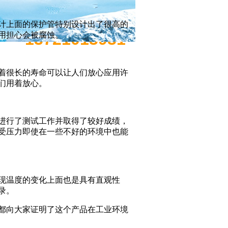
全国销售热线
计上面的保护管特别设计出了很高的
13721013931
用担心会被腐蚀。
着很长的寿命可以让人们放心应用许
们用着放心。
进行了测试工作并取得了较好成绩，
受压力即使在一些不好的环境中也能
现温度的变化上面也是具有直观性
录。
都向大家证明了这个产品在工业环境