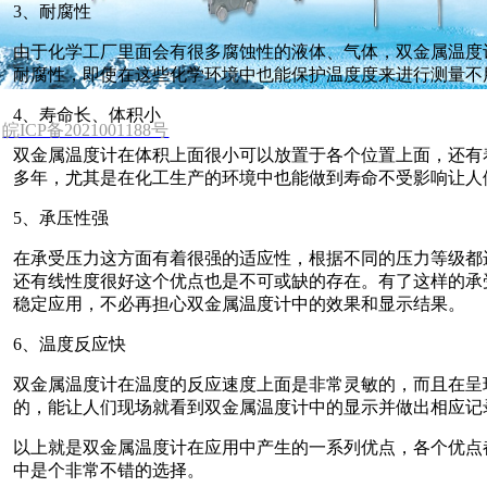
关于公司
新闻中心
产品展示
客户服务
联系我们
3、耐腐性
由于化学工厂里面会有很多腐蚀性的液体、气体，双金属温度
1 邮箱: 531970962@qq.com 网站:www.tcwdyb.com
耐腐性，即使在这些化学环境中也能保护温度度来进行测量不
4、寿命长、体积小
皖ICP备2021001188号
双金属温度计在体积上面很小可以放置于各个位置上面，还有
多年，尤其是在化工生产的环境中也能做到寿命不受影响让人
5、承压性强
在承受压力这方面有着很强的适应性，根据不同的压力等级都
还有线性度很好这个优点也是不可或缺的存在。有了这样的承
稳定应用，不必再担心双金属温度计中的效果和显示结果。
6、温度反应快
双金属温度计在温度的反应速度上面是非常灵敏的，而且在呈
的，能让人们现场就看到双金属温度计中的显示并做出相应记
以上就是双金属温度计在应用中产生的一系列优点，各个优点
中是个非常不错的选择。