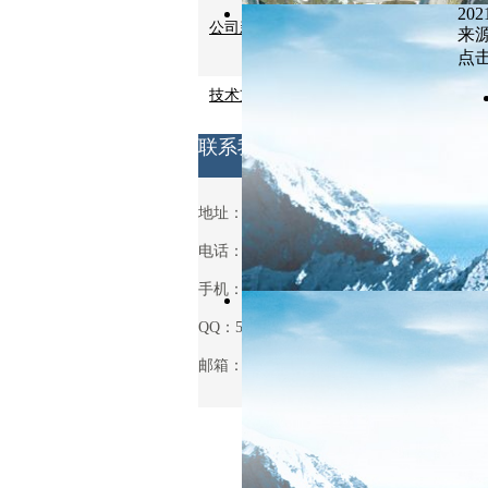
202
公司新闻
来源:
点击
技术支持
联系我们
地址：安徽省天长市铜城铜北村
电话：0550-7514063
手机：13721013931
QQ：531970962
邮箱：531970962@qq.com