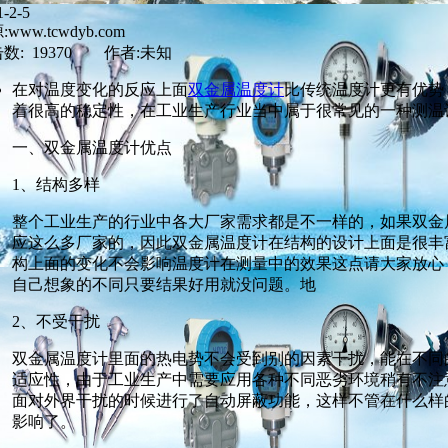
1-2-5
www.tcwdyb.com
数: 19370 作者:未知
在对温度变化的反应上面
双金属温度计
比传统温度计更有优势
着很高的稳定性，在工业生产行业当中属于很常见的一种测温
一、双金属温度计优点
1、结构多样
整个工业生产的行业中各大厂家需求都是不一样的，如果双金
应这么多厂家的，因此双金属温度计在结构的设计上面是很丰
构上面的变化不会影响温度计在测量中的效果这点请大家放心
自己想象的不同只要结果好用就没问题。地
2、不受干扰
双金属温度计里面的热电势不会受到别的因素干扰，能在不同
适应性，由于工业生产中需要应用各种不同恶劣环境稍有不注
面对外界干扰的时候进行了自动屏蔽功能，这样不管在什么样
影响了。