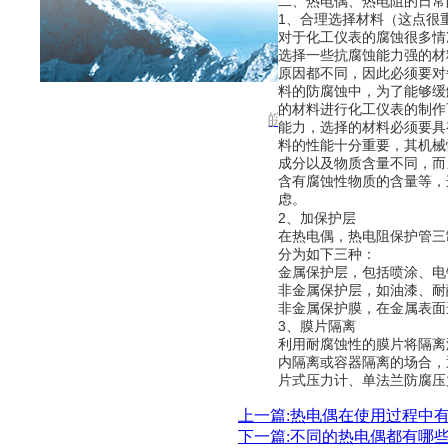
首页
关于公司
新闻中心
二、热电偶、热电阻的日常
1、合理选择材料（这点很
对于化工仪表的腐蚀很多情
电话 :137 2101 3931 邮箱: 531970962@qq.co
选择一些抗腐蚀能力强的材
原因都不同，因此必须要对
料的防腐蚀中，为了能够缓
的材料进行化工仪表的制作
皖ICP备2021001188号
能力，选择的材料必须要具
料的性能十分重要，其机械
成分以及物质含量不同，而
含有腐蚀性物质的含量等，
虑。
2、加保护层
在热电偶，热电阻保护管三
分为如下三种：
金属保护层，包括喷涂、电
非金属保护层，如油漆、耐
非金属保护膜，在金属表面
3、膜片隔离
利用耐腐蚀性的膜片将隔离
内隔离或容器隔离的场合，
片式压力计、单法兰防腐压
上一篇:热电偶在使用过程中
下一篇:不同的热电偶都有哪