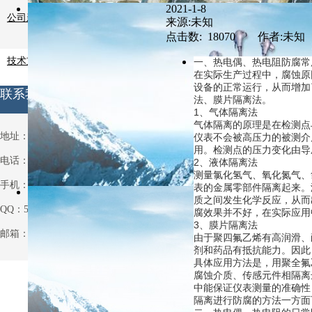
2021-1-8
公司新闻
来源:未知
点击数: 18070 作者:未知
技术支持
一、热电偶、热电阻防腐常
在实际生产过程中，腐蚀原
设备的正常运行，从而增加
联系我们
法、膜片隔离法。
1、气体隔离法
气体隔离的原理是在检测点
地址：安徽省天长市铜城铜北村
仪表不会被高压力的被测介
用。检测点的压力变化由导
电话：0550-7514063
2、液体隔离法
测量氯化氢气、氧化氮气、
手机：13721013931
表的金属零部件隔离起来。
质之间发生化学反应，从而
QQ：531970962
腐效果并不好，在实际应用
3、膜片隔离法
邮箱：531970962@qq.com
由于聚四氟乙烯有高润滑、
剂和药品有抵抗能力。因此
具体应用方法是，用聚全氟
腐蚀介质、传感元件相隔离
中能保证仪表测量的准确性
隔离进行防腐的方法一方面