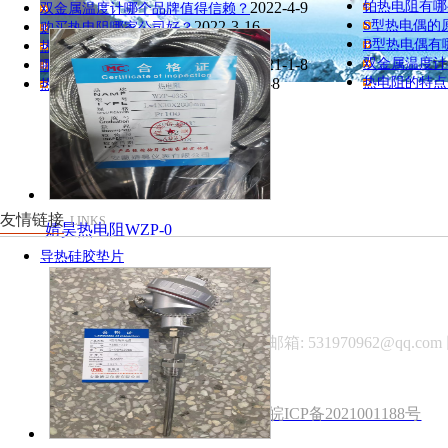
2022-4-9
铂热电阻有哪
双金属温度计哪个品牌值得信赖？
2022-3-16
S型热电偶的
购买热电阻哪家公司好？
2022-3-2
B型热电偶有
热电偶厂家哪个值得推荐？
2021-1-8
双金属温度计
哪里可以买到性价比高的热电偶？
2021-1-8
热电阻的特点
热电偶价格为什么有高有低？
友情链接
LINKS
婧昊热电阻WZP-0
导热硅胶垫片
首页
关于公司
新闻中心
电话 :137 2101 3931 邮箱: 531970962@qq.co
皖ICP备2021001188号