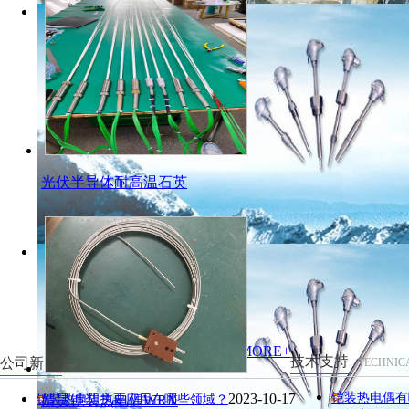
光伏半导体耐高温石英
MORE+
技术支持
公司新闻
TECHNICA
COMPANY NEWS
2023-10-17
铠装热电偶有
铠装热电阻主要应用在哪些领域？
婧昊铠装热电偶WRN