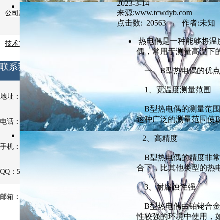
2023-3-14
来源:www.tcwdyb.com
公司新闻
点击数: 20563 作者:未知
热电偶是一种能够将温
技术支持
偶，常用于测量高温下
联系我们
一、B型热电偶的优
1、宽温度测量范围
地址：安徽省天长市铜城镇铜北村
B型热电偶的测量范围相
这种广泛的测量范围使
电话：0550-7514063
2、高精度
手机：13721013931
B型热电偶的精度非常高
合下，比其他类型的热
QQ：531970962
3、耐腐蚀性强
邮箱：531970962@qq.com
B型热电偶由铂铑合金
性较强的环境中使用，