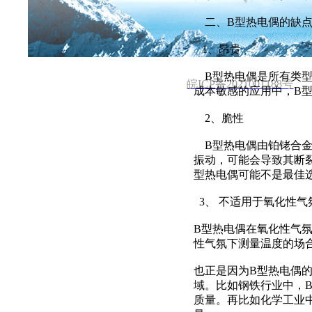
首页
关于公司
新闻中心
二、B型热电偶的缺
电话 :137 2101 3931 邮箱: 531970962@qq.co
1、昂贵
B型热电偶是所有类型
皖ICP备2021001188号
成本敏感的应用中，B
2、脆性
B型热电偶由铂铑合金
振动，可能会导致其断
型热电偶可能不是最佳
3、 不适用于氧化性气
B型热电偶在氧化性气
性气氛下测量温度的场
也正是因为B型热电偶
域。比如钢铁行业中，
质量。再比如化学工业