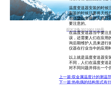
首页
关于公司
新闻中心
温度变送器安装的时候
电话 :137 2101 3931 邮箱: 531970962@qq.co
安装的时候只要将天线
包括禁止非操作人员打
要注意的。
皖ICP备2021001188号
在温度变送器当中要注
误，还需要人们在应用
询后期维护人员来进行
仪器在行业当中的应用
以上就是温度变送器安
不同，人们在温度变送
对不同问题并得出一个
上一篇:双金属温度计的测温
下一篇:热电偶的结构形式有