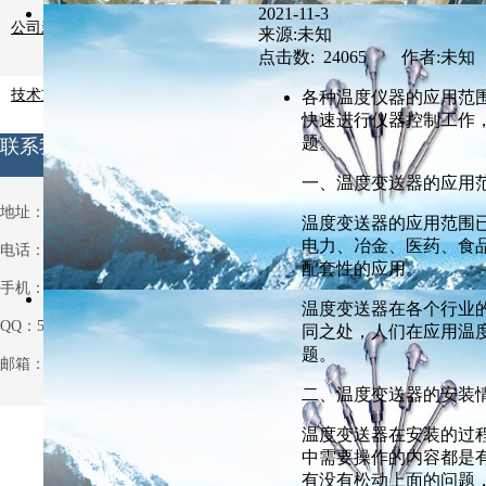
2021-11-3
公司新闻
来源:未知
点击数: 24065 作者:未知
技术支持
各种温度仪器的应用范
快速进行仪器控制工作
题。
联系我们
一、温度变送器的应用
地址：安徽省天长市铜城铜北村
温度变送器的应用范围
电力、冶金、医药、食
电话：0550-7514063
配套性的应用。
手机：13721013931
温度变送器在各个行业
QQ：531970962
同之处，人们在应用温
题。
邮箱：531970962@qq.com
二、温度变送器的安装
温度变送器在安装的过
中需要操作的内容都是
有没有松动上面的问题