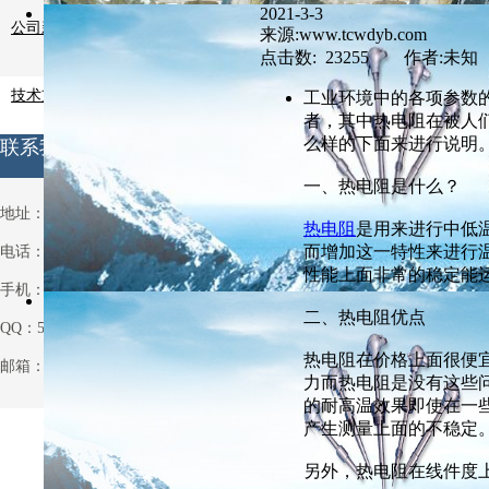
2021-3-3
公司新闻
来源:www.tcwdyb.com
点击数: 23255 作者:未知
技术支持
工业环境中的各项参数
者，其中热电阻在被人
么样的下面来进行说明
联系我们
一、热电阻是什么？
地址：安徽省天长市铜城铜北村
热电阻
是用来进行中低
而增加这一特性来进行
电话：0550-7514063
性能上面非常的稳定能
手机：13721013931
二、热电阻优点
QQ：531970962
热电阻在价格上面很便
邮箱：531970962@qq.com
力而热电阻是没有这些
的耐高温效果即使在一
产生测量上面的不稳定
另外，热电阻在线件度上