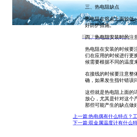
首页
关于公司
新闻中心
三、热电阻缺点
电话 :137 2101 3931 邮箱: 531970962@qq.co
热电阻在熔点上面较低
好防护措施。
皖ICP备2021001188号
四、热电阻安装时的注
热电阻在安装的时候要
们在应用的时候进行更
候需要根据不同的温度
在接线的时候要注意整
确，如果发生指针错误
这些就是热电阻上面的
放心，尤其是针对这个
那些可能产生的缺点做
上一篇:热电偶有什么特点？
下一篇:双金属温度计有什么