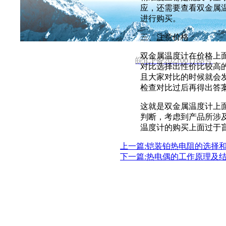
首页
关于公司
新闻中心
应，还需要查看双金属
进行购买。
电话 :137 2101 3931 邮箱: 531970962@qq.co
三、注意价格
双金属温度计在价格上
皖ICP备2021001188号
对比选择出性价比较高
且大家对比的时候就会
检查对比过后再得出答
这就是双金属温度计上
判断，考虑到产品所涉
温度计的购买上面过于
上一篇:铠装铂热电阻的选择
下一篇:热电偶的工作原理及