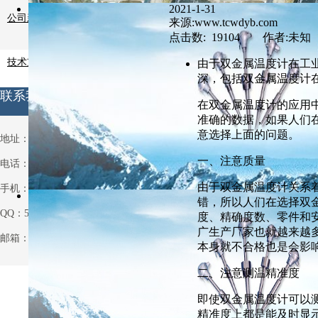
2021-1-31
公司新闻
来源:www.tcwdyb.com
点击数: 19104 作者:未知
技术支持
由于双金属温度计在工
深，包括双金属温度计
联系我们
在双金属温度计的应用
准确的数据，如果人们
意选择上面的问题。
地址：安徽省天长市铜城铜北村
一、注意质量
电话：0550-7514063
由于双金属温度计关系
手机：13721013931
错，所以人们在选择双
QQ：531970962
度、精确度数、零件和
广生产厂家也就越来越
邮箱：531970962@qq.com
本身就不合格也是会影
二、注意测温精准度
即使双金属温度计可以
精准度上都是能及时显