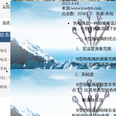
2023-3-14
公司新闻
来源:www.tcwdyb.com
点击数: 20587 作者:未知
技术支持
热电偶是一种能够将温
偶，常用于测量高温下
联系我们
一、B型热电偶的优
1、宽温度测量范围
地址：安徽省天长市铜城铜北村
B型热电偶的测量范围相
电话：0550-7514063
这种广泛的测量范围使
手机：13721013931
2、高精度
QQ：531970962
B型热电偶的精度非常高
邮箱：531970962@qq.com
合下，比其他类型的热
3、耐腐蚀性强
B型热电偶由铂铑合金
性较强的环境中使用，