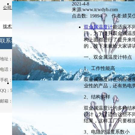
2021-4-8
公司新闻
来源:www.tcwdyb.com
点击数: 19894 作者:婧昊
技术支持
双金属温度计
能适应不
门，为了提升双金属温
构上面都进行了提升来
联系我们
的，接下来就给大家讲
一、双金属温度计特点
地址：安徽省天长市铜城铜北村
1、工作性能高
电话：0550-7514063
双金属温度计在响应速
手机：13721013931
业性的产品，还有热电
QQ：531970962
2、结构多样
邮箱：531970962@qq.com
双金属温度计的多种结
设计，为了适合这些不
结果，这样工厂只要根
3、电阻的温度系数小