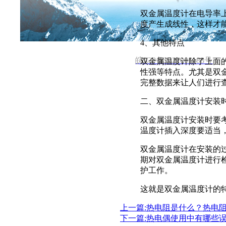
首页
关于公司
新闻中心
双金属温度计在电导率
度产生成线性，这样才
电话 :137 2101 3931 邮箱: 531970962@qq.co
4、其他特点
皖ICP备2021001188号
双金属温度计除了上面
性强等特点。尤其是双
完整数据来让人们进行
二、双金属温度计安装
双金属温度计安装时要
温度计插入深度要适当
双金属温度计在安装的
期对双金属温度计进行
护工作。
这就是双金属温度计的
上一篇:热电阻是什么？热电
下一篇:热电偶使用中有哪些